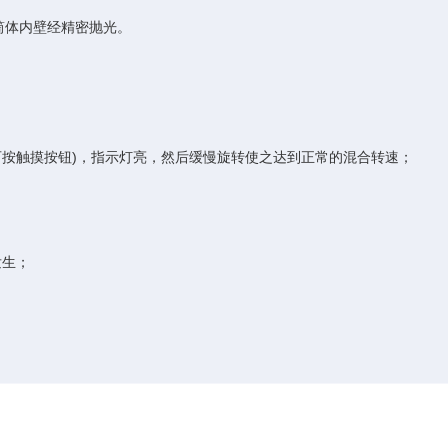
筒体内壁经精密抛光。
可按触摸按钮)，指示灯亮，然后缓慢旋转使之达到正常的混合转速；
发生；