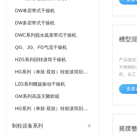
箱，均设
DW单层带式干燥机
在使用前
下温差处
DW多层带式干燥机
DWC系列脱水蔬菜带式干燥机
槽型
QG、JG、FG气流干燥机
HZG系列回转滚筒干燥机
产品描
不锈钢卧
HG系列（单鼓·双鼓）转鼓滚筒刮板干燥机
药、化工
合粉状或
LZG系列螺旋振动干燥机
查看
合机工
GM系列高温灭菌烘箱
械转动，
推动物料
HG系列（单鼓·双鼓）转鼓滚筒刮板干燥机
合，操作时
制粒设备系列
摇摆