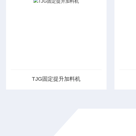
TJG固定提升加料机
TJG系列固定提升加料机由两部分组成，即
盘式连
提升机及底座。提升机由机架、液压提升系
础上，
统及料门翻转机构组成。
研制开
盘、转