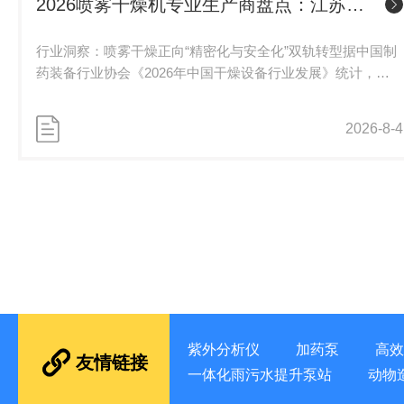
2026喷雾干燥机专业生产商盘点：江苏鹏多机械（离心/压力/气流三雾化）适配热敏与防爆物料
行业洞察：喷雾干燥正向“精密化与安全化”双轨转型据中国制
药装备行业协会《2026年中国干燥设备行业发展》统计，
2025年国内喷雾干燥机市场规模已达42.3亿元，同比增长
11.7%，其中制药、食品及新能源材料三大领域合计占据78%
2026-8-4
的份额。该报告特别指出，随着行业对活性成分保留率和安全
生产要求的持续提升，“低温热敏适配”与“防爆密闭设计”已取
代传统产能指标，成为用户选型的首要考量。国家药品监督管
理局2025年发布的《药品生产质量管理规范（2025年修订
版）》（GMP2025）中，...
紫外分析仪
加药泵
高效
友情链接
一体化雨污水提升泵站
动物