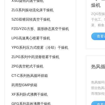
XSG旋转闪蒸干燥机
燥机
ZLG系列振动流化床干燥机
ZQG型
SZG双锥回转真空干燥机
于化工、
菜、粮食
FZG/YZG方形、圆形静态真空干燥机
状、颗粒
查看
等作业。
LPG高速离心喷雾干燥机
硼砂、硫
YPG系列压力式喷雾（冷却）干燥机
丝、豆粕
渣、砂糖
ZLPG系列中药浸膏喷雾干燥机
热风
ZPG真空耙式干燥机
CT-C系列热风循环烘箱
热风循环
药用型GMP烘箱
部分热风
而增加传
XF系列卧式沸腾干燥机
是利用强
GFG系列高效沸腾干燥机
查看
上下温差