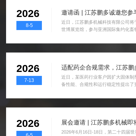
2026
近日，江苏鹏多机械科技有限公司将于2
8-5
世博展览馆，参与亚洲国际集约化畜牧
次参展，企业将围绕畜牧养殖精细化
的实用型机械设备及配套解决方案，
际集约化畜牧展览会，是亚太地区畜
盖较全的专业展会之一，吸引了大量
2026
苏鹏多机械本次将在H2D2346展
区与专属洽谈区，安排技术人...
近日，某医药行业客户因扩大固体制
7-13
备性能、合规性和运行稳定性提出了
艺验证和行业案例比对，该客户最终
生产的沸腾制粒干燥机，双方顺利完
筹备阶段。在医药生产场景中，制粒
成品品质的重要环节，设备的性能直
2026
效成分保留率。江苏鹏多生产的沸腾
计，将粉体混合、喷雾制粒、热风干燥
2026年6月16日-18日，第二十
6-5