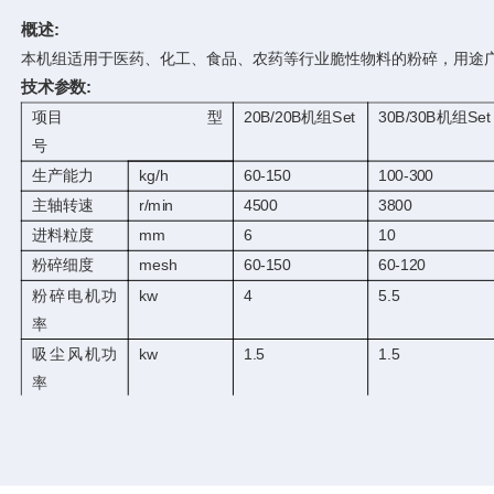
概述:
本机组适用于医药、化工、食品、农药等行业脆性物料的粉碎，用途
技术参数:
项目 型
20B/20B机组Set
30B/30B机组Set
号
生产能力
kg/h
60-150
100-300
主轴转速
r/min
4500
3800
进料粒度
mm
6
10
粉碎细度
mesh
60-150
60-120
粉碎电机功
kw
4
5.5
率
吸尘风机功
kw
1.5
1.5
率
重量
kg
250
320
外形尺寸
mm
550*600*1250
600*700*1450
外形尺寸
mm
1100*600*1650
1200*650*1650