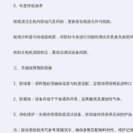
‌3、年度停机保养‌
彻底清洁主机内部油污及药粉，更换老化电器元件与线路‌。
校准计时器与传感器精度，对防转卡块进行功能性测试并更换失效部件
拆卸主电机清除积尘，重组后调试设备间隙‌。
三、‌关键故障预防措施‌
‌1、防堵塞‌：原料预处理确保湿度与粒度适配，定期清理筛网及进料口
‌2、防腐蚀‌：设备存放于干燥通风环境，远离酸类及腐蚀性气体‌。
‌3、停机维护‌：长期停用需彻底清洁设备，拆卸旋转筒保养后涂防护油，
注：振动系统校准可参考视频演示，确保参数匹配物料特性‌。维护记录