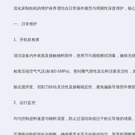
流化床制粒机的维护保养需结合日常操作规范与周期性深度维护，核心
一、‌日常维护‌
‌1、开机前检查‌
清洁设备内外表面及接触物料部件，使用75%酒精擦拭消毒，确保无残
检查压缩空气气压(标准0.6MPa)、密封圈气密性及出料活塞灵活性，发
验证搅拌桨、切割刀转动灵活性及振幅稳定性，避免偏振导致部件磨损
‌2、运行监控‌
均匀控制进料速度与物料湿度，防止过湿结块或过干粉尘导致的堵塞‌
监测振动电机转向与振幅，确保垂直水平方向振动均匀，异常时调整激振