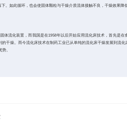
落下。如此循环，也会使固体颗粒与干燥介质流体接触不良，干燥效果降
固体流化装置，而我国是在1958年以后开始应用流化床技术，首先是
制剂的干燥。而今流化床技术在制药工业已从单纯的流化床干燥发展到流
优势。
宜