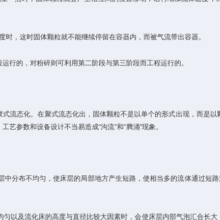
度时，这时固体颗粒就不能继续停留在容器内，而被气流带出容器。
运行的，对粉碎则可利用第二阶段与第三阶段而工程运行的。
式流态化。在聚式流态化出，固体颗粒不是以单个的形式出现，而是以颗
艺参数和设备设计不当易造成“沟流"和“腾涌"现象。
层中分布不均匀，使床层的局部地方产生短路，使相当多的流体通过短路流
均匀以及流化床的高度与直径比较大因素时，会使床层内部气泡汇合长大