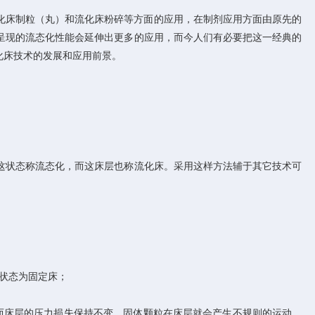
化床制粒（丸）和流化床粉碎等方面的应用，在制剂应用方面由原先的
呈现的流态化性能会延伸出更多的应用，而今人们有必要把这一经典的
化床技术的发展和应用前景。
状态称流态化，而这床层也称流化床。采用这样方法辅于其它技术可
状态为固定床；
床层的压力损失保持不变，固体颗粒在床层就会产生不规则的运动，