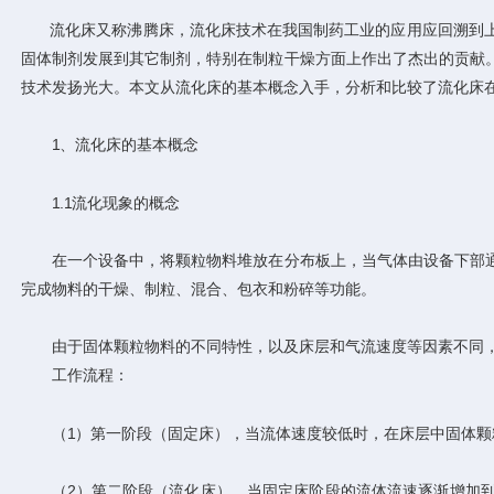
流化床又称沸腾床，流化床技术在我国制药工业的应用应回溯到上世
固体制剂发展到其它制剂，特别在制粒干燥方面上作出了杰出的贡献
技术发扬光大。本文从流化床的基本概念入手，分析和比较了流化床
1、流化床的基本概念
1.1流化现象的概念
在一个设备中，将颗粒物料堆放在分布板上，当气体由设备下部通
完成物料的干燥、制粒、混合、包衣和粉碎等功能。
由于固体颗粒物料的不同特性，以及床层和气流速度等因素不同，床层可存在3
工作流程：
（1）第一阶段（固定床），当流体速度较低时，在床层中固体颗
（2）第二阶段（流化床），当固定床阶段的流体流速逐渐增加到