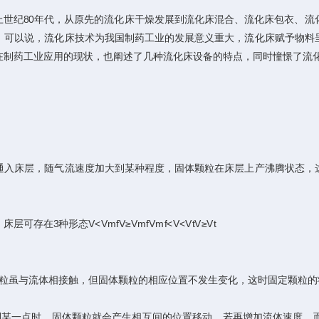
纪80年代，从原先的流化床干燥发展到流化床混合、流化床包衣、流
。可以说，流化床技术为我国制药工业的发展意义重大，流化床赋予物料
在制药工业应用的现状，也阐述了几种流化床设备的特点，同时憧憬了流
入床层，随气流速度加大到某种程度，固体颗粒在床层上产沸腾状态，这
种形态V<VmfV≥VmfVmf<V<VtV≥Vt
粒虽与流体相接触，但固体颗粒的相应位置不发生变化，这时固定颗粒的
某一点时，固体颗粒就会产生相互间的位置移动，若再增加流体速度，而