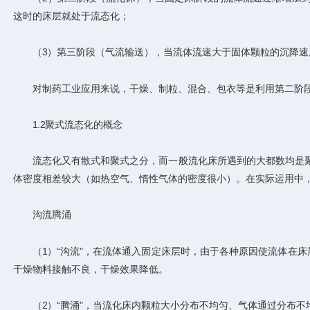
这时的床层就处于流态化；
（3）第三阶段（气流输送），当流体流速大于固体颗粒的沉降速
对制药工业应用来说，干燥、制粒、混合、包衣等是利用第二阶段
1.2聚式流态化的概念
流态化又有散式和聚式之分，而一般流化床所遇到的大都数均是聚
体密度相差较大（如热空气、惰性气体的密度很小）。在实际运用中，工
沟流腾涌
（1）“沟流"，在流体通入固定床层时，由于各种原因使流体在床
干燥物料接触不良，干燥效果降低。
（2）“腾涌"，当流化床内颗粒大小分布不均匀、气体通过分布不