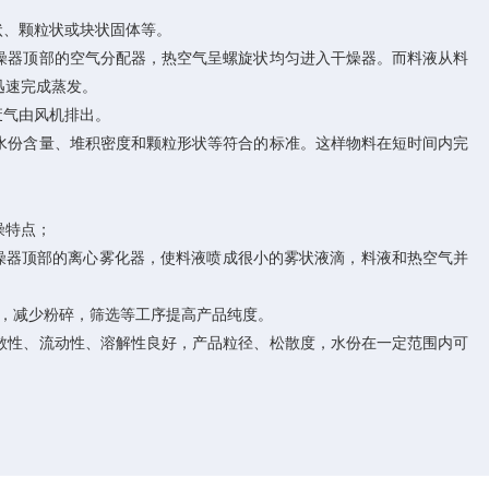
状、颗粒状或块状固体等。
燥器顶部的空气分配器，热空气呈螺旋状均匀进入干燥器。而料液从料
迅速完成蒸发。
废气由风机排出。
份含量、堆积密度和颗粒形状等符合的标准。这样物料在短时间内完
燥特点；
燥器顶部的离心雾化器，使料液喷成很小的雾状液滴，料液和热空气并
粉，减少粉碎，筛选等工序提高产品纯度。
散性、流动性、溶解性良好，产品粒径、松散度，水份在一定范围内可