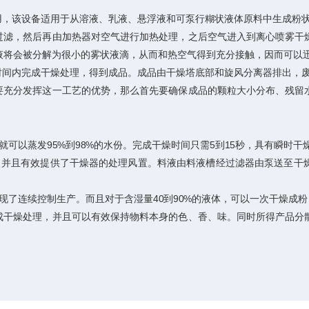
用，该设备适用于从溶液、乳液、悬浮液和可泵行糊状液体原料中生成粉
过滤，然后再由加热器对空气进行加热处理，之后空气进入到离心喷雾干
液将会被分解为很小的雾状液滴，从而和热空气得到充分接触，因而可以
间内完成干燥处理，得到成品。成品由干燥塔底部和旋风分离器排出，
充分发挥这一工艺的优势，那么首先要确保成品的颗粒大小分布、残留水
可以蒸发95%到98%的水份。完成干燥时间只需5到15秒，具有瞬时干
，并且有效提供了干燥器的处理风置。料液由料液槽经过滤器由泵送至干
现了连续控制生产。而且对于含湿量40到90%的液体，可以一次干燥成
成干燥处理，并且可以有效保持物料本身的色、香、味。同时所得产品分