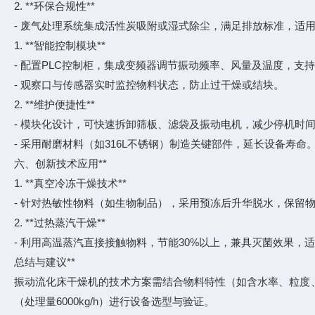
2. **环保合规性**
- 废气处理系统集成活性炭吸附或湿式除尘，满足排放标准，适
1. **智能控制模块**
- 配置PLC控制柜，集成变频器调节振动频率、风量及温度，支
- 观察口与传感器实时监控物料状态，防止过干燥或结块。
2. **维护便捷性**
- 模块化设计，可快速拆卸筛板、滤袋及振动电机，减少停机时
- 采用耐磨材料（如316L不锈钢）制造关键部件，延长设备寿命
六、创新技术应用**
1. **真空冷冻干燥技术**
- 针对热敏性物料（如生物制品），采用预冻后升华脱水，保留物
2. **过热蒸汽干燥**
- 利用高温蒸汽直接接触物料，节能30%以上，兼具灭菌效果，
总结与建议**
振动流化床干燥机的技术方案需结合物料特性（如含水率、粒度
（处理量6000kg/h）进行设备选型与验证。