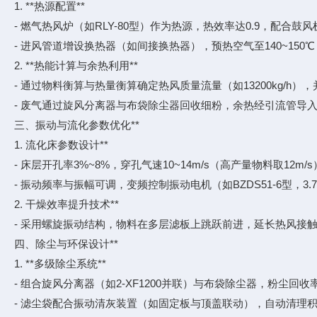
1. **热源配置**
- 燃气热风炉（如RLY-80型）作为热源，热效率达0.9，配合鼓风机
- 进风管道增设换热器（如间接换热器），预热空气至140~150
2. **热能计算与余热利用**
- 通过物料衡算与热量衡算确定热风质量流量（如13200kg/h
- 废气通过旋风分离器与布袋除尘器回收细粉，余热经引流管导
三、振动与流化参数优化**
1. 流化床参数设计**
- 床层开孔率3%~8%，穿孔气速10~14m/s（高产量物料取12m
- 振动频率与振幅可调，变频控制振动电机（如BZDS51-6型，3
2. 干燥效率提升技术**
- 采用螺旋振动结构，物料在多层滤板上跳跃前进，延长热风接
四、除尘与环保设计**
1. **多级除尘系统**
- 组合旋风分离器（如2-XF1200并联）与布袋除尘器，粉尘回
- 滤尘袋配合振动清灰装置（如固定板与顶盖联动），自动清理