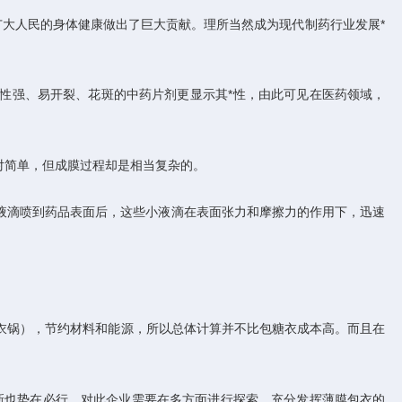
广大人民的身体健康做出了巨大贡献。理所当然成为现代制药行业发展*
性强、易开裂、花斑的中药片剂更显示其*性，由此可见在医药领域，
对简单，但成膜过程却是相当复杂的。
液滴喷到药品表面后，这些小液滴在表面张力和摩擦力的作用下，迅速
衣锅），节约材料和能源，所以总体计算并不比包糖衣成本高。而且在
新也势在必行，对此企业需要在多方面进行探索，充分发挥薄膜包衣的