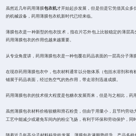
虽然近几年药用薄膜
包衣机
才开始起步发展，但是但是它凭借其众多优
的机械设备，药用薄膜包衣机新时代已经来临。
薄膜包衣是一种新型的包衣技术，指在片芯外包上比较稳定的薄层高
药用薄膜包衣的作用也越来越重要。
从专业角度讲，药用薄膜包衣是一种包覆在药品表面的一层高分子薄
在现存药用薄膜包衣中，包衣材料通常以分散体系（包括水溶剂和有
铺展于药品表面，经过热空气的热作用，带走溶剂迅速成膜。
药用薄膜包衣的技术很大程度是包糖衣发展而来，但是与之相比，药
虽然薄膜包衣材料价格较糖和滑石粉贵，但由于用量小，且节约劳动
工艺中能减少或避免车间内的粉尘飞扬，有利于环保和劳动保护，同时
随着近几年高分子材料科学的发展，薄膜包衣液顺势提升，产品多样