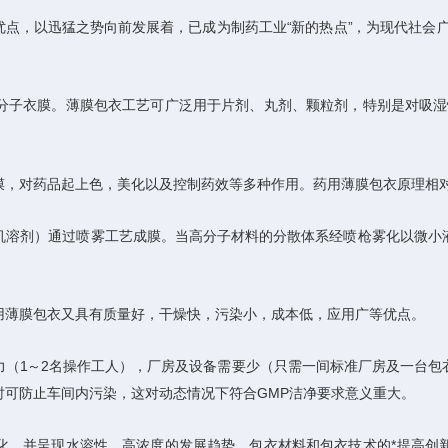
点，以迅猛之势向前发展着，已成为制药工业“新的热点”，为现代社会
分子衣膜。薄膜包衣工艺可广泛用于片剂、丸剂、颗粒剂，特别是对吸湿
膜，对药品起上色，美化以及控制药效等多种作用。药用薄膜包衣原理相
机溶剂）通过喷雾工艺成膜。当高分子材料的分散体系经喷枪雾化以微小
用薄膜包衣又具有质量好，干燥快，污染小，成本低，应用广等优点。
力（1～2名操作工人），厂房及设备需要少（只需一间标准厂房及一台包
可防止车间内污染，这对动态情况下符合GMP洁净要求意义重大。
化，并呈现水溶性，高浓度的发展趋势，包衣材料和包衣技术的*提高创