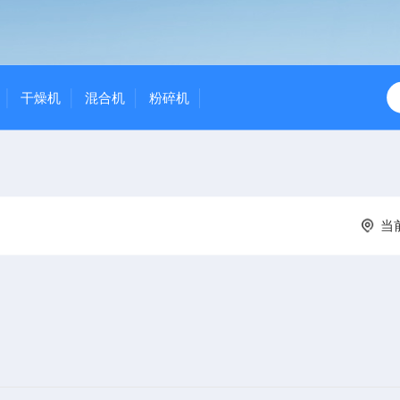
干燥机
混合机
粉碎机
当