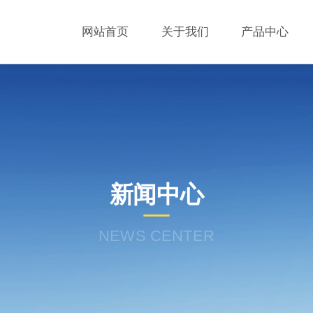
网站首页
关于我们
产品中心
新闻中心
NEWS CENTER