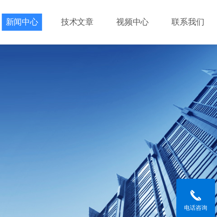
新闻中心
技术文章
视频中心
联系我们
电话咨询