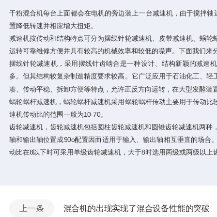
干粉混合机每台上面都会在电机的旁边装上一台减速机，由于搅拌轴运
置降低转速并相应增大扭矩。
减速机按传动和结构特点可分为摆线针轮减速机、皮带减速机、蜗轮
运转可靠维修方便并具有较高的机械效率和较低的噪声。下面我们来
摆线针轮减速机，采用摆线针齿啮合是一种设计、结构新颖的减速机构
多。但其结构较复杂制造精度要求较高。它广泛应用于石油化工、轻
凑、传动平稳、拆卸方便等特点，允许正反方向运转，在大型发酵装
蜗轮蜗杆减速机，蜗轮蜗杆减速机采用蜗轮蜗杆传动主要用于传动比
速机传动比的范围一般为10-70。
齿轮减速机，齿轮减速机包括圆柱齿轮减速机和圆锥齿轮减速机两种，其中
轴和输出轴位置成90o配置因而适用于输入、输出轴相互垂直的场
动比在8以下时可采用单级齿轮减速机，大于8时选用两级或两级以上
上一条
混合机的出现实现了混合设备性能的突破