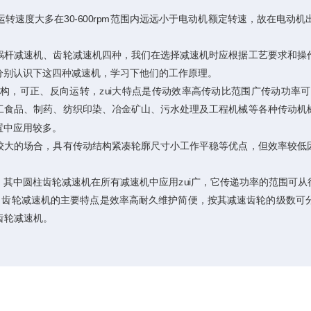
转速度大多在30-600rpm范围内远远小于电动机额定转速，故在电动
蜗杆减速机、齿轮减速机四种，我们在选择减速机时应根据工艺要求和操
分别认识下这四种减速机，学习下他们的工作原理。
，可正、反向运转，zui大特点是传动效率高传动比范围广传动功率可从1
工食品、制药、纺织印染、冶金矿山、污水处理及工程机械等各种传动机
置中应用较多。
较大的场合，具有传动结构紧凑轮廓尺寸小工作平稳等优点，但效率较低
圆柱齿轮减速机在所有减速机中应用zui广，它传递功率的范围可从很小至4
合。齿轮减速机的主要特点是效率高耐久维护简便，按其减速齿轮的级数可
齿轮减速机。