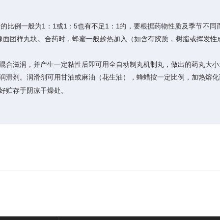
的比例一般为1：1或1：5也有不足1：1的，要根据药物性质及季节不
像面团样丸块。合药时，蜂蜜一般趁热加入（如含有胶质，树脂或挥发性
混合滋润，并产生一定粘性后即可用全自动制丸机制丸，做出的药丸大小
的润滑剂。润滑剂可用甘油或麻油（花生油），蜂蜡按一定比例，加热熔化
包好贮存于阴凉干燥处。