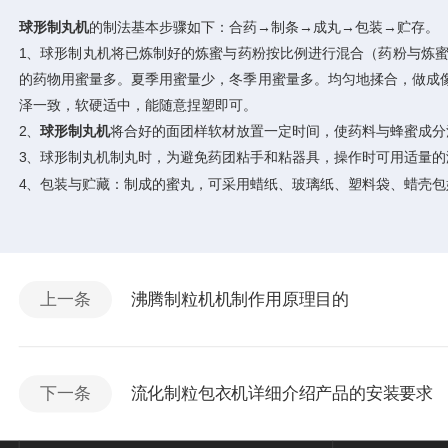
球形制丸机
的制法基本步骤如下：合药→制条→成丸→包装→贮存。
1、球形制丸机将已炼制好的炼蜜与药粉按比例进行混合（药粉与炼蜜
的药物用蜜量多。夏季用蜜量少，冬季用蜜量多。均匀地揉合，做成
泽一致，软硬适中，能随意捏塑即可。
2、
球形制丸机
将合好的面团样软材放置一定时间，使药料与蜂蜜成分
3、球形制丸机制丸时，为避免药团粘手和粘器具，操作时可用适量
4、包装与贮藏：制成的蜜丸，可采用蜡纸、玻璃纸、塑料袋、蜡壳
上一条
沸腾制粒机机制作用原理目的
下一条
流化制粒包衣机详细介绍产品的安装要求