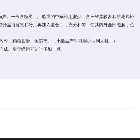
同而异。一般含糖类、油脂类的中草药用蜜少。含纤维素较多和质地疏松
成分需待炼蜜稍冷后再加入混合），充分和匀，使其内外全部滋润，色
均匀，颗粒圆滑、饱满等。（小量生产时可用小型制丸机。）
而成。夏季蜂蜡可适当多加一点。