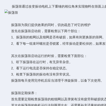
振荡筛通过改变振动电机上下重锤的相位角来实现物料在筛面上的
振荡筛为我们提供效果的同时，切勿疏忽了对它的维护
首先在振荡筛启动前，需要检查以下两个部位：
1、振荡筛的粗网以及细网是否有破损，如果有则更换新的筛网。
2、看下每一组束环螺丝是否锁紧，经常振动是要松掉的，如果发
其次在振荡筛启动运行的时侯，需要检查下面部位：
1、听下振荡筛在运行时，有无异常杂音。
2、看下运行电流是否保持在稳定状态。
3、检查下振荡筛的振动有没有异常状况。
振荡筛每天使用完停机后应当清理干净旋振筛，以备下次使用。
振荡筛定期保养：
首先需要定期检查振荡筛的粗细网以及弹簧有没有疲劳和破损状态
其次在振荡筛的电机运行达到两周左右，还需要补充适量的的锂