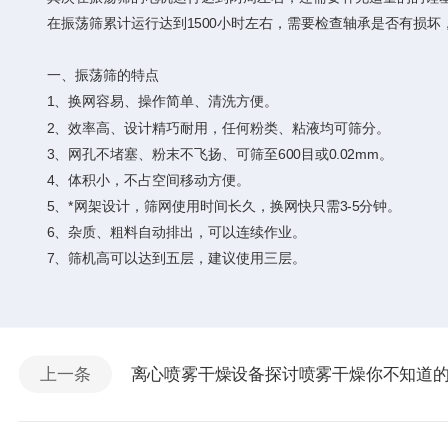
在振荡筛累计运行达到1500小时左右，需要检查轴承是否有损坏
一、振荡筛的特点
1、换网容易、操作简单、清洗方便。
2、效率高、设计精巧耐用，任何粉类、粘液均可筛分。
3、网孔不堵塞、粉末不飞扬、可筛至600目或0.02mm。
4、体积小，不占空间移动方便。
5、*网架设计，筛网使用时间长久，换网快只需3-5分钟。
6、杂质、粗料自动排出，可以连续作业。
7、筛机高可以达到五层，建议使用三层。
上一条
离心喷雾干燥设备探讨喷雾干燥你不知道