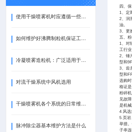
四、保
1、定
使用干燥喷雾机时应遵循一些操作规范
2、润
油。
3、更
五、粉
如何维护好沸腾制粒机保证工作的顺利进行
1、对
工行业
2、锤
冷凝喷雾造粒机：广泛适用于多种物料
型和9
3、齿
型和F
选购时
对流干燥系统中风机选用
格证是
粉碎机
见故障
干燥喷雾机各个系统的日常维护工作
是机械
4.风
5.页
举措。
脉冲除尘器基本维护方法是什么
子串连