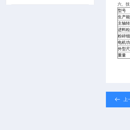
六、技
型号
生产能
主轴转
进料粒
粉碎细
电机功
外型尺
重量
上