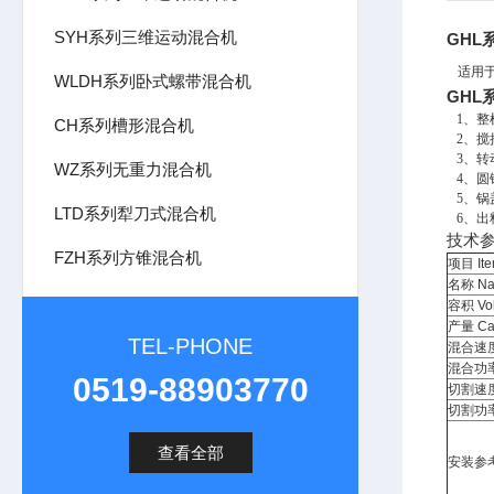
SYH系列三维运动混合机
GHL
适用
WLDH系列卧式螺带混合机
GHL
1、整
CH系列槽形混合机
2、搅
3、转
WZ系列无重力混合机
4、圆
5、锅
LTD系列犁刀式混合机
6
、出
技术参
FZH系列方锥混合机
项目 It
名称 N
容积 Vo
产量 Cap
TEL-PHONE
混合速度 
混合功率 
0519-88903770
切割速度 
切割功率 
查看全部
安装参考图 S