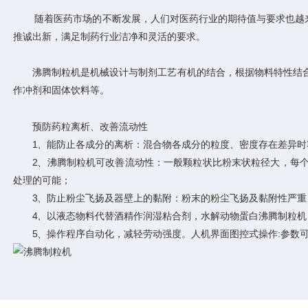
随着医药市场的不断发展，人们对医药行业的期待值与要求也越来
推诚出新，满足制药行业洁净和灵活的要求。
沸腾制粒机是机械设计与制剂工艺有机的结合，根据物料特性结合
作冲剂和固体饮料等。
预防药粒离析、改善流动性
1、能防止各成分的离析：混合物各成分的粒度、密度存在差异时
2、沸腾制粒机可改善流动性：一般颗粒状比粉末状粒径大，每个
处理的可能；
3、防止粉尘飞扬及器壁上的黏附：粉末的粉尘飞扬及黏附性严重，
4、以液态物料代替酒精作润湿粘合剂，水解动物蛋白沸腾制粒机
5、操作程序自动化，减轻劳动强度。人机界面图控式操作:参数可记