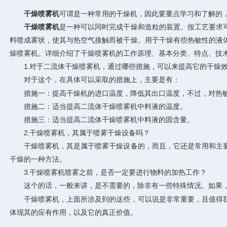
干燥喷雾机
可谓是一种常用的干燥机，因此要重点学习和了解的
干燥喷雾机
是一种可以同时完成干燥和造粒的装置。按工艺要求
料喷成雾状，使其与热空气接触而被干燥。用于干燥有些热敏性的液
燥喷雾机。详细介绍了干燥喷雾机的工作原理、基本分类、特点、技
1.对于二流体干燥喷雾机，通过哪些措施，可以来提高它的干燥
对于这个，在具体可以采取的措施上，主要是有：
措施一：提高干燥机的进口温度，降低其出口温度，不过，对热敏
措施二：适当提高二流体干燥喷雾机中料液的温度。
措施三：适当提高二流体干燥喷雾机中料液的固含量。
2.干燥喷雾机，其属于喷雾干燥设备吗？
干燥喷雾机，其是属于喷雾干燥设备的，而且，它还是常用和主要
干燥的一种方法。
3.干燥喷雾机喷雾之前，是否一定要进行物料的加热工作？
这个的话，一般来讲，是不需要的，除非有一些特殊情况。如果，
干燥喷雾机，上面所涉及到的这些，可以说是非常重要，且值得我
体现其的应有作用，以及它的真正价值。