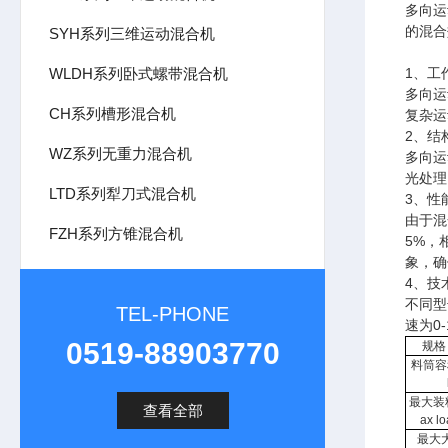
多向运
的混合
SYH系列三维运动混合机
WLDH系列卧式螺带混合机
1、工
多向运
CH系列槽形混合机
复杂运
2、结
WZ系列无重力混合机
多向运
光处理
LTD系列犁刀式混合机
3、性
由于混
FZH系列方锥混合机
5%，
象，确
4、技
不同型
TEL-PHONE
速为0
0519-88903770
规格 s
料筒容积
最大装
查看全部
ax l
最大