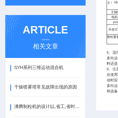
g
）
Ma
主轴
电机
pow
ARTICLE
外形尺寸
整机重量（
相关文章
5、适
多向运
料还是
SYH系列三维运动混合机
6、注
在使用
动时应
多向运
干燥喷雾塔常见故障出现的原因
和设备
沸腾制粒机的设计以,省工,省时为目标