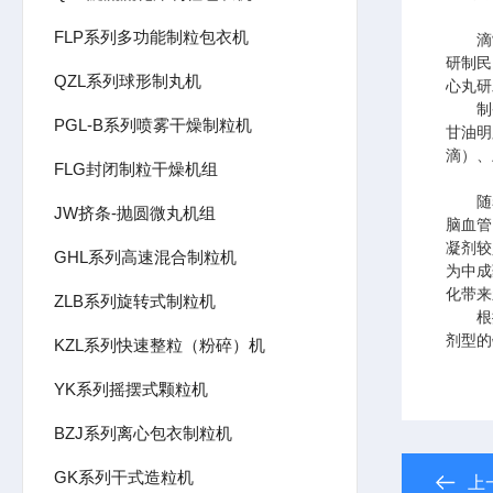
FLP系列多功能制粒包衣机
滴制技
研制民
QZL系列球形制丸机
心丸研
制备
PGL-B系列喷雾干燥制粒机
甘油明
滴）、
FLG封闭制粒干燥机组
随着
JW挤条-抛圆微丸机组
脑血管
凝剂较
GHL系列高速混合制粒机
为中成
化带来
ZLB系列旋转式制粒机
根据
剂型的
KZL系列快速整粒（粉碎）机
YK系列摇摆式颗粒机
BZJ系列离心包衣制粒机
GK系列干式造粒机
上