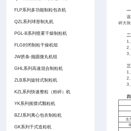
FLP系列多功能制粒包衣机
一
该机
QZL系列球形制丸机
碎大块
PGL-B系列喷雾干燥制粒机
二
1、
FLG封闭制粒干燥机组
2、
3、
JW挤条-抛圆微丸机组
三
GHL系列高速混合制粒机
1、
2、
ZLB系列旋转式制粒机
3、
KZL系列快速整粒（粉碎）机
四
YK系列摇摆式颗粒机
BZJ系列离心包衣制粒机
生产
电
GK系列干式造粒机