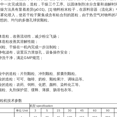
中一次完成混合，造粒，干燥三个工序。以固体制剂水分含量和崩解时间为
燥方法具有显着差异(p0.01)。[1] 物料粉末粒子，在原料容器（流
液雾化喷入，使若干粒子聚集成含有粘合剂的团粒，由于热空气对物料的
想的、均匀的多微孔球状颗粒。
体造粒，改善流动性，减少粉尘飞扬；
体造粒改善其溶解性能；
制粒、干燥在一机内完成一步法制粒；
静电滤布，设置压力泄放孔，设备操作安全；
冲洗干净，满足GMP规范；
业中的造粒：片剂颗粒、冲剂颗粒、胶囊剂颗粒。
业的造粒：可可、咖啡、奶粉、颗粒果汁、调味品等。
业的造粒：农药、饲料、化肥、颜料、染料化工等。
颗粒、丸剂保护层、缓释、薄膜、肠溶包衣等。
粒机技术参数
机型 specification
单位 Unit
3
5
15
30
45
60
90