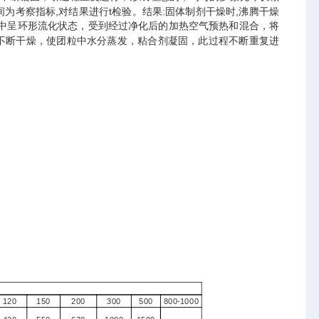
考察指标,对结果进行t检验。结果:固体制剂干燥时,沸腾干燥
化床）中呈环形流化状态，受到经过净化后的加热空气预热和混合，将
不断干燥，使团粒中水分蒸发，粘合剂凝固，此过程不断重复进
120
150
200
300
500
800-1000