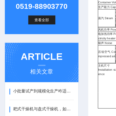
Container Vo
0519-88903770
生产能力 Capa
蒸汽 Steam
查看全部
风机功率 Power
电加热功率 Powe
ctricity heater
噪声 Noise
压缩空气 Co
ARTICLE
mpressed air
主机尺寸
相关文章
Installation si
ence
小批量试产到规模化生产咋适配？鹏多高速混合制粒机可灵活调参数，多场景 hold 住！
耙式干燥机与盘式干燥机，如何选择？