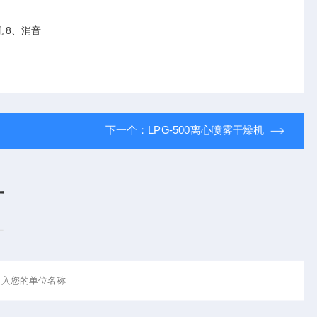
机 8、消音
下一个：
LPG-500离心喷雾干燥机
言