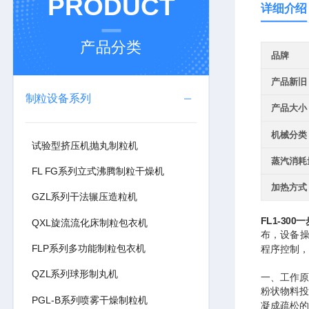
PRODUCT
详细介绍
产品分类
品牌
产品新旧
制粒设备系列
产品大小
机械分类
试验型挤压机抛丸制粒机
蒸汽消耗
FL FG系列立式沸腾制粒干燥机
加热方式
GZL系列干法辗压造粒机
FL1-300
一
QXL旋流流化床制粒包衣机
布，设备操
FLP系列多功能制粒包衣机
程序控制，
QZL系列球形制丸机
一、工作原
粉状物料投
PGL-B系列喷雾干燥制粒机
凝成疏松的