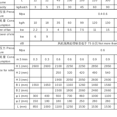
L
12
22
45
100
155
220
300
lume
city
kg/batch
3
5
15
30
45
60
90
压强 Press
Mpa
0.4-0.6
ure
耗量 Cons
kg/h
10
18
35
60
99
120
130
umption
 of fan
kw
2.2
3
4
5.5
7.5
11
15
r of ele
kw
6
9
dB
风机隔离处理噪音低于 75 分贝 Not more than 75d
压力 Press
Mpa
0.6
ure
耗量 Cons
m 3 /min
0.3
0.3
0.6
0.6
0.6
0.9
0.9
umption
H 1 (mm)
2600
2600
2100
2250
2250
2850
2850
ze for refer
H 2 (mm)
250
320
420
490
540
H 3 (mm)
1900
2050
2050
2600
2600
B 1 (mm)
1550
1650
1010
1160
1260
1460
1560
B 2 (mm)
1500
1800
2060
2460
2660
φ 1 (mm)
300
400
550
700
860
1000
1100
φ 2 (mm)
150
180
180
180
250
280
280
L (mm)
850
1000
1100
1250
1530
1530
1530