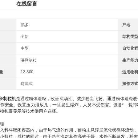
在线留言
鹏多
产地
全新
结构类
中型
自动化
沸腾制粒
生产能
量
12-800
适用物
对流式
操作方
步制粒机
是通过粉体造粒，改善流动性、减少粉尘飞扬。通过粉体造粒改
作安全。设置压力泄放孔，一旦发生爆炸，人员不受伤害。设备*，装卸料
模拟屏显示等技术供用户选择。
理
入料斗密闭容器内，由于热气流的作用，使粉末悬浮呈流化状循环流动，
小颗粒，成粒的同时，由于热气流对其作高效干燥，水份不断蒸发，粉末