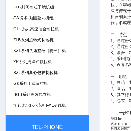
粒，在容器
FLG封闭制粒干燥机组
法与传统干
粘合剂溶
JW挤条-抛圆微丸机组
行，形成理
GHL系列高速混合制粒机
二、特点
ZLB系列旋转式制粒机
1、通过粉
2、通过粉
KZL系列快速整粒（粉碎）机
3、混合、
4、采用抗
YK系列摇摆式颗粒机
5、设备易
BZJ系列离心包衣制粒机
三、用途
1、制药工
GK系列干式造粒机
2、食品工
BGB系列高效包衣机
3、其它行
4、包衣：
旋转流化床包衣机FXL制丸机
四、一步制
项目 Item
名称 Name
TEL-PHONE
原料容器容积