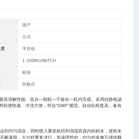
国产
型
立式
程度
半自动
力
1-1000KG/BATCH
料
粉状
式
间歇式
善其溶解性能。混合—制粒—干燥在一机内完成。采用抗静电滤
轻便快速、冲洗方便，符合“GMP”规范。自动化程度高，备有
达到均匀混合，同时喷入雾状粘结剂润湿容器内的粉末，使粉末
不断凝固，引过程重复进行，形成理想的，均匀的多微孔球状颗