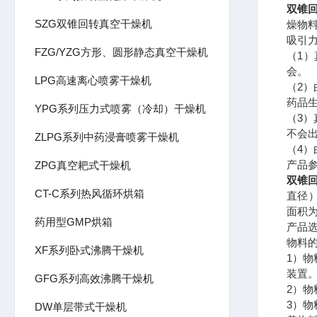
双锥
SZG双锥回转真空干燥机
燥物
吸引
FZG/YZG方形、圆形静态真空干燥机
（1
会。
LPG高速离心喷雾干燥机
（2
药品
YPG系列压力式喷雾（冷却）干燥机
（3
不会
ZLPG系列中药浸膏喷雾干燥机
（4
产品
ZPG真空耙式干燥机
双锥
CT-C系列热风循环烘箱
直径）
面积
药用型GMP烘箱
产品
物料
XF系列卧式沸腾干燥机
1）
装置
GFG系列高效沸腾干燥机
2）物
3）
DW单层带式干燥机