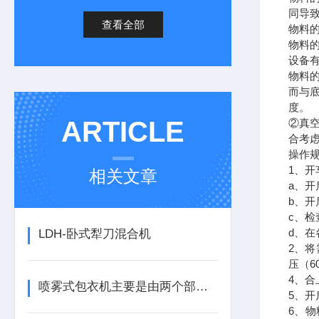
同导
查看全部
物料的
物料
设备有
物料
而与
度。
ARTICLE
②真
合考虑
操作
1、开
相关文章
a、
b、
c、
d、
LDH-卧式犁刀混合机
2、
压（60
4、
喷雾式包衣机主要是由两个部分组成
5、
6、