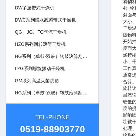
着物
DW多层带式干燥机
4）
斜面
DWC系列脱水蔬菜带式干燥机
大小
干燥
QG、JG、FG气流干燥机
随物
开始
HZG系列回转滚筒干燥机
度而
燥持
HG系列（单鼓·双鼓）转鼓滚筒刮板干燥机
小，
工作
LZG系列螺旋振动干燥机
通常选
GM系列高温灭菌烘箱
合算
旋转
HG系列（单鼓·双鼓）转鼓滚筒刮板干燥机
虽然
较低
度的提
影响
TEL-PHONE
①被
0519-88903770
处理
物料