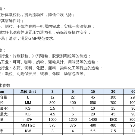
点：
体颗粒化，提高流动性，降低尘埃飞扬；
其溶解性能；
制粒、干燥均在同一机器内完成，实现一步法制粒；
静电滤布并设置压力泄放孔，确保设备操作安全；
于清洁，满足GMP规范要求。
途：
业：片剂颗粒、冲剂颗粒、胶囊剂颗粒等的制造；
业：可可、咖啡、奶粉、颗粒果汁、调味品等的造粒；
业：农药、饲料、化肥、颜料、染料化工等行业的造粒；
颗粒、丸剂保护层、缓释、薄膜、肠溶包衣等。
参数
tem
单位
Unit
3
5
15
30
6
容量
L
12
22
45
100
22
径
MM
300
400
550
700
10
最小)
KG
1.5
4
10
15
3
最大)
KG
4.5
6
20
45
9
量
m3/H
1000
1200
1400
1800
30
MM
H2O
375
375
480
480
95
率
KW
3
4
5.5
7.5
1