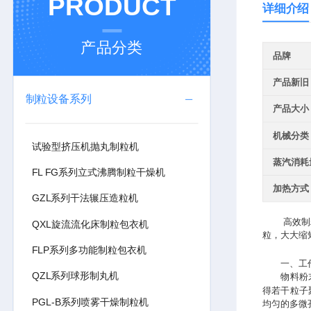
PRODUCT
详细介绍
产品分类
品牌
产品新旧
制粒设备系列
产品大小
机械分类
试验型挤压机抛丸制粒机
蒸汽消耗
FL FG系列立式沸腾制粒干燥机
加热方式
GZL系列干法辗压造粒机
高效制粒干
QXL旋流流化床制粒包衣机
粒，大大缩
FLP系列多功能制粒包衣机
一、工作
QZL系列球形制丸机
物料粉末粒
得若干粒子
PGL-B系列喷雾干燥制粒机
均匀的多微