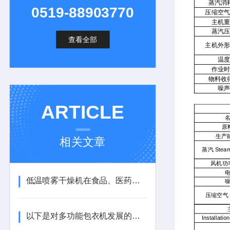
蒸汽消
0519-88903770
压缩空气
主机重
蒸汽压
查看全部
主机外形
温度
作业时
物料收
噪声
ARTICLE
原
生产
相关文章
蒸汽
Stea
风机功
低温喷雾干燥机在食品、医药、化工等领域的运用
压缩空气
以下是对多功能包衣机发展的具体分析
Installation