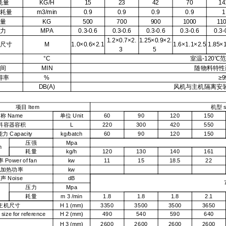
耗量
KG/H
15
23
42
70
14
耗量
m3/min
0.9
0.9
0.9
0.9
1
量
KG
500
700
900
1000
11
力
MPA
0.3-0.6
0.3-0.6
0.3-0.6
0.3-0.6
0.3-
1.2×0.7×2.
1.25×0.9×2.
尺寸
M
1.0×0.6×2.1
1.6×1.1×2.5
1.85×
3
5
°C
室温-120℃
间
MIN
随物料特性而
得率
%
≥9
DB(A)
风机与主机隔离安装，
项目
Item
机型
s
名称
Name
单位
Unit
60
90
120
150
料容器容积
L
220
300
420
550
能力
Capacity
kg/batch
60
90
120
150
压强
Mpa
m
耗量
kg/h
120
130
140
161
率
Power
of
fan
kw
11
15
18.5
22
电加热功率
kw
噪声
Noise
dB
压力
Mpa
耗量
m
3
/min
1.8
1.8
1.8
2.1
主机尺寸
H
1
(mm)
3350
3500
3500
3650
size
for
reference
H
2
(mm)
490
540
590
640
H
3
(mm)
2600
2600
2600
2600