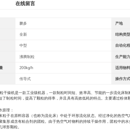
在线留言
鹏多
产地
全新
结构类
中型
自动化
沸腾制粒
生产能
量
200kg/h
适用物
传导式
操作方
燥机是一款工业级机器，一款制粒时间短、效率高、节能的一步流化床制粒
短了制粒时间，提高了颗粒的得率，并且具有高效低耗的特点。主要通过粉体
原理：
子在原料容器（也称为流化床）中处于环形流化状态。经过净化的热空气对
聚集形成含有粘合剂的团粒。由于热空气对物料的持续干燥作用，团粒中的水
孔球形颗粒。