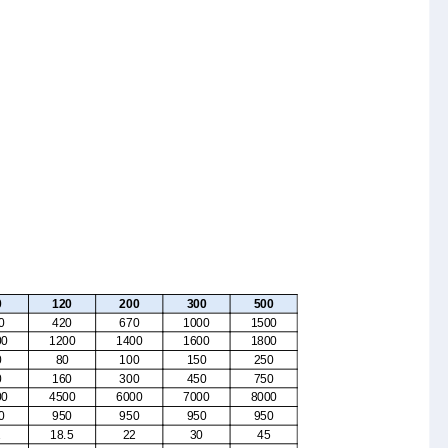
0
120
200
300
500
0
420
670
1000
1500
00
1200
1400
1600
1800
0
80
100
150
250
0
160
300
450
750
00
4500
6000
7000
8000
0
950
950
950
950
1
18.5
22
30
45