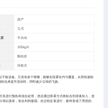
国产
型
立式
程度
半自动
力
300kg/h
料
颗粒状
式
间歇式
干燥设备。它具有多个喷嘴，能够实现雾化均匀覆盖，从而快速制
颗粒化来提升流动性，同时减少尘埃的飞扬。
其进行预热和混合处理，然后通过喷雾方式将粘合剂溶液加入，使
分得以蒸发，粘合剂则凝固。此过程反复进行，最终形成了理想的、