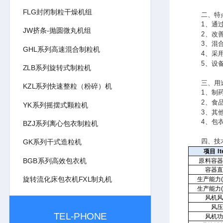
FLG封闭制粒干燥机组
二、特
1、通过粉
JW挤条-抛圆微丸机组
2、改善
3、混合、
GHL系列高速混合制粒机
4、采用抗
5、设备易
ZLB系列旋转式制粒机
三、用
KZL系列快速整粒（粉碎）机
1、制药行
2、食品工
YK系列摇摆式颗粒机
3、其他行
4、包衣：
BZJ系列离心包衣制粒机
四、技术
GK系列干式造粒机
项目
I
BGB系列高效包衣机
原料容器
容器直
旋转流化床包衣机FXL制丸机
生产能力(
生产能力(
风机风
风压
TEL-PHONE
风机功