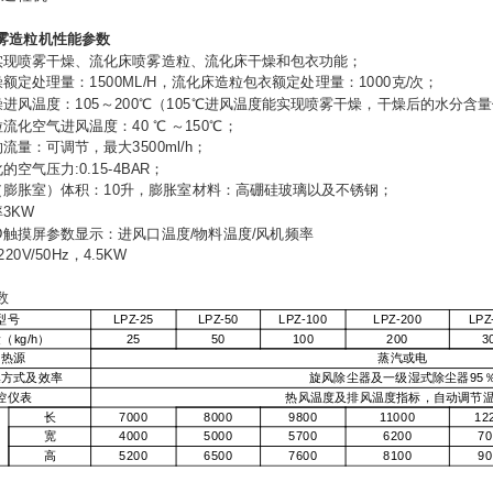
雾造粒机
性能参数
实现喷雾干燥、流化床喷雾造粒、流化床干燥和包衣功能；
额定处理量：1500ML/H，流化床造粒包衣额定处理量：1000克/次；
燥进风温度：105～200℃（105℃进风温度能实现喷雾干燥，干燥后的水分含量
流化空气进风温度：40 ℃ ～150℃；
流量：可调节，最大3500ml/h；
空气压力:0.15-4BAR；
（膨胀室）体积：10升，膨胀室材料：高硼硅玻璃以及不锈钢；
3KW
CD触摸屏参数显示：进风口温度/物料温度/风机频率
20V/50Hz，4.5KW
数
型号
LPZ-25
LPZ-50
LPZ-100
LPZ-200
LPZ
（kg/h）
25
50
100
200
3
加热源
蒸汽或电
集方式及效率
旋风除尘器及一级湿式除尘器95
控仪表
热风温度及排风温度指标，自动调节
长
7000
8000
9800
11000
12
宽
4000
5000
5700
6200
70
高
5200
6500
7600
8100
90