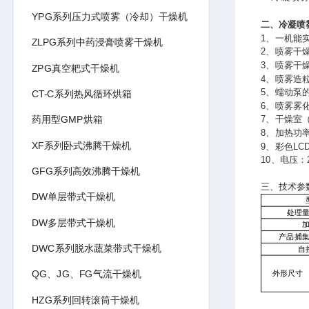
YPG系列压力式喷雾（冷却）干燥机
二、
冷凝喷
1、一机能
ZLPG系列中药浸膏喷雾干燥机
2、喷雾干燥
3、喷雾干
ZPG真空耙式干燥机
4、喷雾造粒
5、蠕动泵的
CT-C系列热风循环烘箱
6、喷雾雾化的
药用型GMP烘箱
7、干燥室
8、加热功率
XF系列卧式沸腾干燥机
9、彩色L
10、电压：2
GFG系列高效沸腾干燥机
三、技术参
DW单层带式干燥机
处理量
DW多层带式干燥机
产品捕
DWC系列脱水蔬菜带式干燥机
自
QG、JG、FG气流干燥机
外形尺寸
HZG系列回转滚筒干燥机