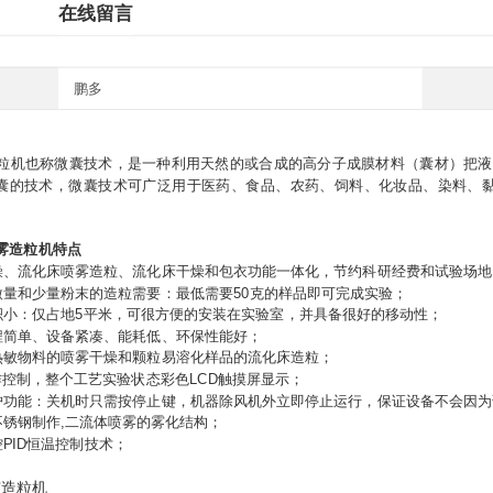
在线留言
鹏多
粒机也称微囊技术，是一种利用天然的或合成的高分子成膜材料（囊材）把液体
囊的技术，微囊技术可广泛用于医药、食品、农药、饲料、化妆品、染料、
雾造粒机特点
燥、流化床喷雾造粒、流化床干燥和包衣功能一体化，节约科研经费和试验场地
微量和少量粉末的造粒需要：最低需要50克的样品即可完成实验；
积小：仅占地5平米，可很方便的安装在实验室，并具备很好的移动性；
程简单、设备紧凑、能耗低、环保性能好；
热敏物料的喷雾干燥和颗粒易溶化样品的流化床造粒；
操作控制，整个工艺实验状态彩色LCD触摸屏显示；
护功能：关机时只需按停止键，机器除风机外立即停止运行，保证设备不会因
不锈钢制作,二流体喷雾的雾化结构；
PID恒温控制技术；