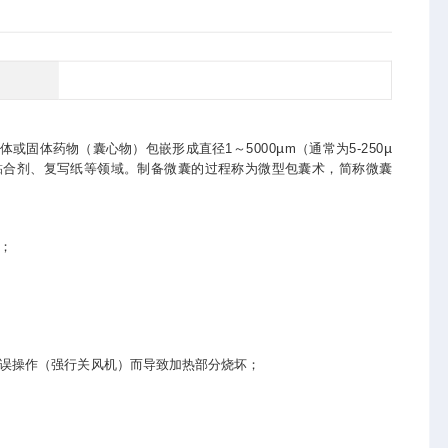
µ
µ
或固体药物（囊心物）包嵌形成直径1～5000
m（通常为5-250
黏合剂、复写纸等领域。制备微囊的过程称为微型包囊术，简称微囊
；
为误操作（强行关风机）而导致加热部分烧坏；