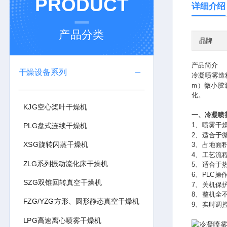
PRODUCT
详细介绍
产品分类
品牌
产品简介
干燥设备系列
冷凝喷雾造
m）微小胶
化。
KJG空心桨叶干燥机
一、冷凝喷
1、喷雾干
PLG盘式连续干燥机
2、适合于
XSG旋转闪蒸干燥机
3、占地面
4、工艺流
ZLG系列振动流化床干燥机
5、适合于
6、PLC
SZG双锥回转真空干燥机
7、关机保
8、整机全
FZG/YZG方形、圆形静态真空干燥机
9、实时调控
LPG高速离心喷雾干燥机