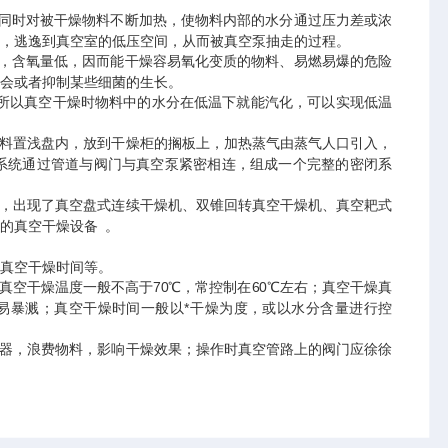
同时对被干燥物料不断加热，使物料内部的水分通过压力差或浓
，逃逸到真空室的低压空间，从而被真空泵抽走的过程。
，含氧量低，因而能干燥容易氧化变质的物料、易燃易爆的危险
会或者抑制某些细菌的生长。
所以真空干燥时物料中的水分在低温下就能汽化，可以实现低温
料置浅盘内，放到干燥柜的搁板上，加热蒸气由蒸气人口引入，
系统通过管道与阀门与真空泵紧密相连，组成一个完整的密闭系
，出现了真空盘式连续干燥机、双锥回转真空干燥机、真空耙式
的真空干燥设备 。
真空干燥时间等。
；真空干燥温度一般不高于70℃，常控制在60℃左右；真空干燥真
料易暴溅；真空干燥时间一般以*干燥为度，或以水分含量进行控
器，浪费物料，影响干燥效果；操作时真空管路上的阀门应徐徐