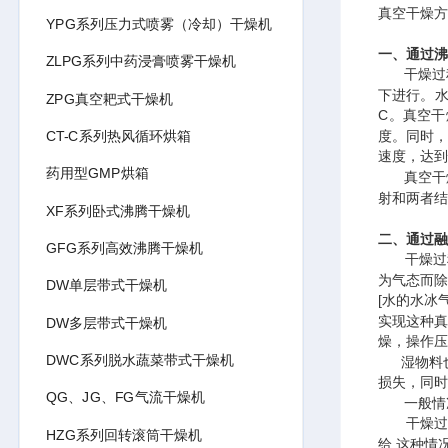
真空干燥方
YPG系列压力式喷雾（冷却）干燥机
一、通过沸
ZLPG系列中药浸膏喷雾干燥机
干燥过程
下进行。水
ZPG真空耙式干燥机
C。真空
CT-C系列热风循环烘箱
度。同时，
速度，达到
药用型GMP烘箱
真空干燥
射和两者结
XF系列卧式沸腾干燥机
二、通过融
GFG系列高效沸腾干燥机
干燥过程中
为气态而除
DW单层带式干燥机
[水的水冰
实现这种真
DW多层带式干燥机
燥，操作压力
DWC系列脱水蔬菜带式干燥机
湿物料也
损失，同时
QG、JG、FG气流干燥机
一般情况
干燥过程中
HZG系列回转滚筒干燥机
给,这种情