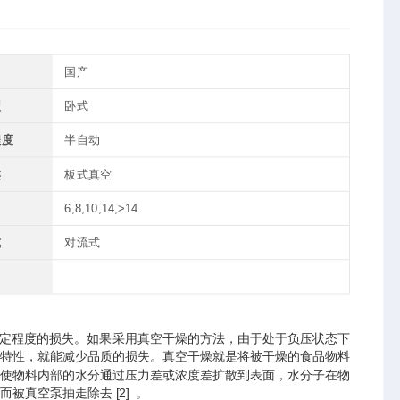
国产
型
卧式
程度
半自动
类
板式真空
6,8,10,14,>14
式
对流式
定程度的损失。如果采用真空干燥的方法，由于处于负压状态下
特性，就能减少品质的损失。真空干燥就是将被干燥的食品物料
使物料内部的水分通过压力差或浓度差扩散到表面，水分子在物
真空泵抽走除去 [2] 。