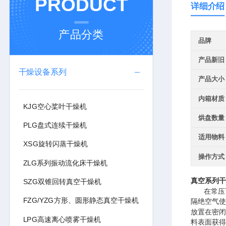
PRODUCT
详细介绍
产品分类
品牌
产品新旧
干燥设备系列
产品大小
内箱材质
KJG空心桨叶干燥机
烘盘数量
PLG盘式连续干燥机
适用物料
XSG旋转闪蒸干燥机
操作方式
ZLG系列振动流化床干燥机
真空系列干
SZG双锥回转真空干燥机
在常压下
FZG/YZG方形、圆形静态真空干燥机
隔绝空气使
放置在密闭
LPG高速离心喷雾干燥机
料表面获得