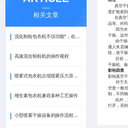
真空干燥
度扩散差到
相关文章
在真空干
品等。对药
因为水在
干燥。这对
流化制粒包衣机不仅功能*，在操作上也非常便捷
由干燥柜
通人夹层
统，使干燥
高速混合制粒机的操作规程
目前，真
干燥机、板
影响因素
喷雾式包衣机出现喷雾压力异常现象的原因
影响真空干
对于天然物
空度一般控
制，不同物
维生素包衣机兼容多种工艺操作
此外，浸
打开，否则
小型喷雾干燥设备的操作流程大致分为以下几个步骤