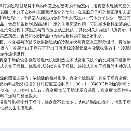
箱的过程就是将干燥物料置放在密闭的干燥室内，用真空系统抽真空的
表面，水分子在物料表面获得足够的动能，在克服分子间的相互吸引力后
燥过程中，干燥室内的压力始终低于大气压力，气体分子数少，密度低
品、食品和生物制品能起到一定的消毒灭菌作用，可以减少物料染菌的机
汽化过程中其温度与蒸汽压是成正比的，其比列关系如图1-1所表示。
某些药品、食品和农副产品中热敏性物料的干燥是有利的。
、冷凝器与冷凝液收集器组成的冷凝系统与真空泵三部分组成。将湿物
搁板内，冷凝水白干燥箱下部出口流出经冷凝管至冷凝液收集器中；冷凝
操作连续进行。
空干燥的设备也随着现代机械制造技术以及电气技术的发展而不断更新
式真空干燥机、低温带式连续真空干燥机、连续式真空干燥机等多种形式
燥的因素主要有：浓缩液的相对密度、真空十燥温度、真空干燥真空度、
料提取浓缩液的相对密度宜控制为1．30～1．35(60℃热测)的稠膏
制在一0．08MPa左右，真空度太低干燥速度会很慢，真空度太高物
料干燥时间相差很大。
膏等黏稠物料干燥时，装盘量不宜太多，以免起泡溢出盘外，污染干燥
也易发生泡溢现象