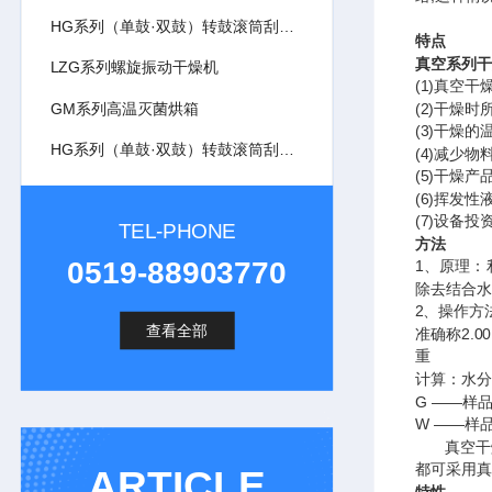
HG系列（单鼓·双鼓）转鼓滚筒刮板干燥机
特点
真空系列干
LZG系列螺旋振动干燥机
(1)真空
GM系列高温灭菌烘箱
(2)干燥
(3)干燥
HG系列（单鼓·双鼓）转鼓滚筒刮板干燥机
(4)减少
(5)干燥
(6)挥发
(7)设备
TEL-PHONE
方法
0519-88903770
1、原理：
除去结合水
2、操作方
查看全部
准确称2.0
重
计算：水分= 
G ——样
W ——样
真空干燥
都可采用真
ARTICLE
特性