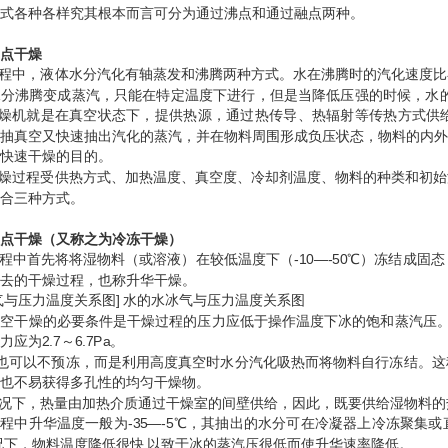
式各种各样究其根本而言可分为通过沸点和通过融点两种。
点干燥
中，液体水分汽化有轴蒸发和沸腾两种方式。水在沸腾时的汽化速度比
分沸腾变成蒸汽，只能在特定温度下进行，但是当降低压强的时候，水的沸点
干燥机就是在真空状态下，提供热源，通过热传导、热辐射等传热方式供
抽真空又快速抽出汽化的蒸汽，并在物料周围形成负压状态，物料的内外
快速干燥的目的。
过程受供热方式、加热温度、真空度、冷却剂温度、物料的种类和初始
合三种方式。
点干燥（又称之为冷冻干燥）
首先将将湿物料（或溶液）在较低温度下（-10—-50℃）冻结成固态，
去的干燥过程，也称升华干燥。
气与压力温度关系图] 水的水冰气与压力温度关系图
空干燥的必要条件是干燥过程的压力应低于操作温度下冰的饱和蒸汽压。常控
应为2.7～6.7Pa。
可以不预冻，而是利用高度真空时水分汽化吸热而将物料自行冻结。这
也不易获得多孔性的均匀干燥物。
下，热量由加热介质通过干燥室的间壁供给，因此，既要供给湿物料的热
升华温度一般为-35—-5℃，其抽出的水分可在冷凝器上冷冻聚集或
况下，物料温度降低很快,以致于冰的蒸汽压很低而使升华速率降低。