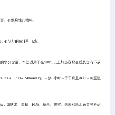
毒害、有燃烧性的物料。
性，有较好的色泽和口感。
的水分含量。本法适用于在100℃以上加热容易变质及含有不易
8.6KPa（700～740mmHg）→烘5小时→于干燥皿冷却→称至恒
品，如糖浆、味精、砂糖、糖果、蜂蜜、果酱和脱水蔬菜等样品