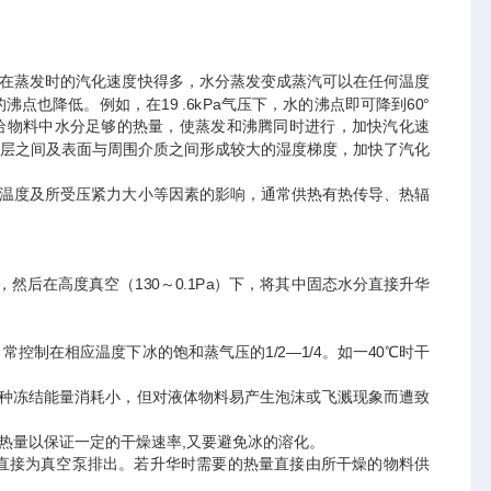
在蒸发时的汽化速度快得多，水分蒸发变成蒸汽可以在任何温度
也降低。例如，在19 .6kPa气压下，水的沸点即可降到60°
给物料中水分足够的热量，使蒸发和沸腾同时进行，加快汽化速
层之间及表面与周围介质之间形成较大的湿度梯度，加快了汽化
温度及所受压紧力大小等因素的影响，通常供热有热传导、热辐
然后在高度真空（130～0.1Pa）下，将其中固态水分直接升华
制在相应温度下冰的饱和蒸气压的1/2—1/4。如一40℃时干
种冻结能量消耗小，但对液体物料易产生泡沫或飞溅现象而遭致
量以保证一定的干燥速率,又要避免冰的溶化。
直接为真空泵排出。若升华时需要的热量直接由所干燥的物料供