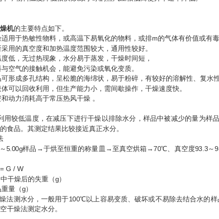
燥机
的主要特点如下。
干燥适用于热敏性物料，或高温下易氧化的物料，或排m的气体有价值或有
时所采用的真空度和加热温度范围较大，通用性较好。
的温度低，无过热现象，水分易于蒸发，干燥时间短，
物料与空气的接触机会，能避免污染或氧化变质。
产品可形成多孔结构，呈松脆的海绵状，易于粉碎，有较好的溶解性、复水
性液体可以回收利用，但生产能力小，需间歇操作，干燥速度快。
投资和动力消耗高于常压热风干燥 。
利用较低温度，在减压下进行干燥以排除水分，样品中被减少的量为样品
的食品。其测定结果比较接近真正水分。
法
0～5.00g样品→于烘至恒重的称量皿→至真空烘箱→70℃、真空度93.3～9
G / W
品中干燥后的失重（g）
品重量（g）
法测水分，一般用于100℃以上容易变质、破坏或不易除去结合水的样
空干燥法测定水分。