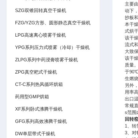
主要
SZG双锥回转真空干燥机
动下
抄板
FZG/YZG方形、圆形静态真空干燥机
本干
式烘
LPG高速离心喷雾干燥机
该干
流式
YPG系列压力式喷雾（冷却）干燥机
大致
该干
ZLPG系列中药浸膏喷雾干燥机
质量
于90
ZPG真空耙式干燥机
生燃
CT-C系列热风循环烘箱
另外
用率高
药用型GMP烘箱
出口
常规直
XF系列卧式沸腾干燥机
s范围内
回转
GFG系列高效沸腾干燥机
1、
3、
DW单层带式干燥机