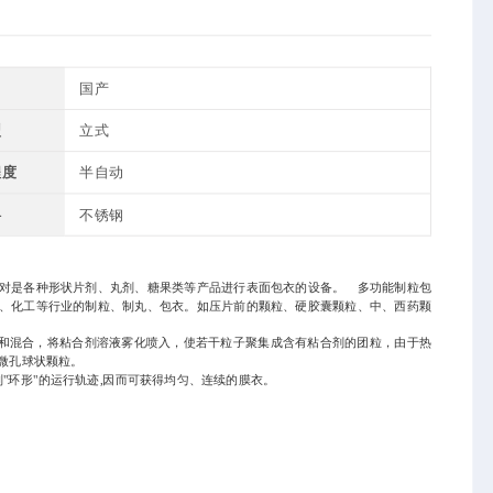
国产
型
立式
程度
半自动
料
不锈钢
对是各种形状片剂、丸剂、糖果类等产品进行表面包衣的设备。 多功能制粒包
、化工等行业的制粒、制丸、包衣。如压片前的颗粒、硬胶囊颗粒、中、西药颗
热和混合，将粘合剂溶液雾化喷入，使若干粒子聚集成含有粘合剂的团粒，由于热
微孔球状颗粒。
"环形"的运行轨迹,因而可获得均匀、连续的膜衣。