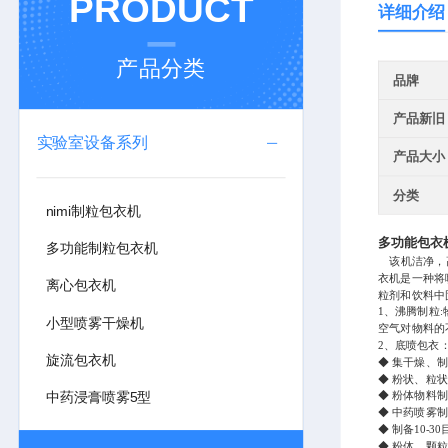
PRODUCT
详细介绍
产品分类
品牌
产品新旧
实验室设备系列
产品大小
分类
nimi制粒包衣机
多功能包衣
多功能制粒包衣机
该机洁净，高
衣机是一种将
离心包衣机
粒剂和饮料中
1、沸腾制粒
小型喷雾干燥机
空气对物料的
2、底喷包衣
旋流包衣机
◆ 集干燥、
◆ 粉状、粒
中药浸膏喷雾5型
◆ 粉体物料
◆ 中药喷雾制
◆ 制备10-3
◆ 粉体、颗