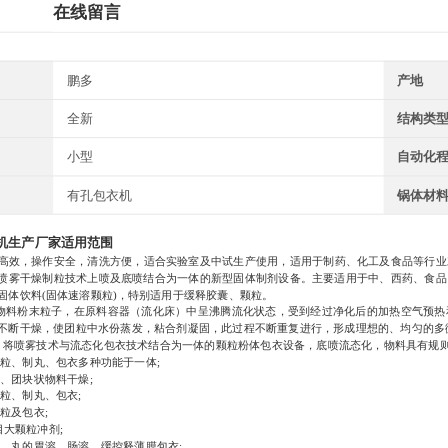
在线留言
鹏多
产地
全新
结构类
小型
自动化
有孔包衣机
锅体材
机生产厂家
适用范围
效，操作安全，清洗方便，适合实验室及中试生产使用，适用于制药、化工及食品等行业
喷雾干燥制粒技术上喷及底喷结合为一体的新型固体制剂设备。主要适用于中、西药、食品
固体饮料(固体速溶颗粒)，特别适用于缓释胶囊、颗粒。
:物料粉末粒子，在原料容器（流化床）中呈沸腾流化状态，受到经过净化后的加热空气预
不断干燥，使团粒中水份蒸发，粘合剂凝固，此过程不断重复进行，形成理想的、均匀的多
：将喷雾技术与流态化包衣技术结合为一体的颗粒粉体包衣设备，底喷流态化，物料具有规则
制粒、制丸、包衣多种功能于一体;
状、团块状物料干燥;
制粒、制丸、包衣;
粒及包衣;
0目大颗粒冲剂;
粒、丸的胃溶、肠溶、缓控释薄膜包衣;