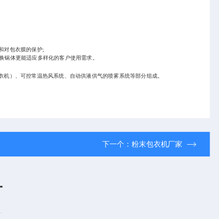
率和对包衣膜的保护;
可换锅体更能适应多样化的客户使用需求。
衣机）、可控常温热风系统、自动供液供气的喷雾系统等部分组成。
下一个：
粉末包衣机厂家
言