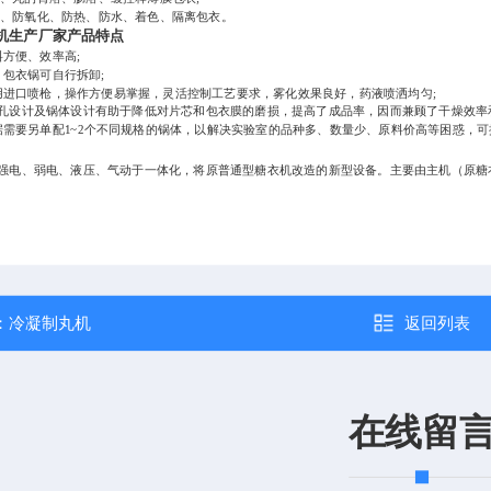
潮、防氧化、防热、防水、着色、隔离包衣。
机
生产厂家产品特点
加料方便、效率高;
，包衣锅可自行拆卸;
用进口喷枪，操作方便易掌握，灵活控制工艺要求，雾化效果良好，药液喷洒均匀;
半孔设计及锅体设计有助于降低对片芯和包衣膜的磨损，提高了成品率，因而兼顾了干燥效
据需要另单配1~2个不同规格的锅体，以解决实验室的品种多、数量少、原料价高等困惑，
电、弱电、液压、气动于一体化，将原普通型糖衣机改造的新型设备。主要由主机（原糖
：
冷凝制丸机
返回列表
在线留