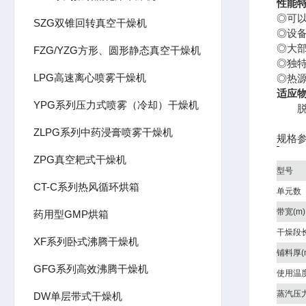
性能
◎可
SZG双锥回转真空干燥机
◎设
◎大
FZG/YZG方形、圆形静态真空干燥机
◎独
LPG高速离心喷雾干燥机
◎热源
适应
YPG系列压力式喷雾（冷却）干燥机
脱水
ZLPG系列中药浸膏喷雾干燥机
规格
ZPG真空耙式干燥机
型号
CT-C系列热风循环烘箱
单元数
带宽(m)
药用型GMP烘箱
干燥段长
XF系列卧式沸腾干燥机
铺料厚(
GFG系列高效沸腾干燥机
使用温度
蒸汽压力
DW单层带式干燥机