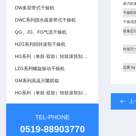
蒸汽耗量 
DW多层带式干燥机
干燥时间 
DWC系列脱水蔬菜带式干燥机
干燥强度 
设备总功率
QG、JG、FG气流干燥机
HZG系列回转滚筒干燥机
外形尺
HG系列（单鼓·双鼓）转鼓滚筒刮板干燥机
总重 kg
LZG系列螺旋振动干燥机
GM系列高温灭菌烘箱
HG系列（单鼓·双鼓）转鼓滚筒刮板干燥机
上
TEL-PHONE
0519-88903770